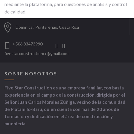
mediante la plataforma, para cuestiones de análisis y control
de calidad.
Dominical, Puntarenas, Costa Rica
+506 83473990
fivestarconstructioncr@gmail.com
SOBRE NOSOTROS
Five Star Construction es una empresa familiar, con basta
experiencia en el campo de la construcción, dirigida por el
Señor Juan Carlos Morales Zúñiga, vecino de la comunidad
de Platanillo-Barú, quien cuenta con más de 20 años de
formación y dedicación en el área de construcción y
mueblería.