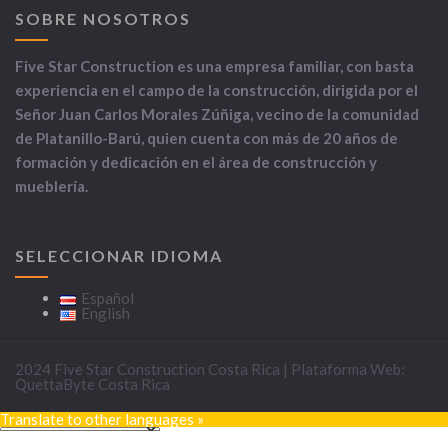
SOBRE NOSOTROS
Five Star Construction es una empresa familiar, con basta
experiencia en el campo de la construcción, dirigida por el
Señor Juan Carlos Morales Zúñiga, vecino de la comunidad
de Platanillo-Barú, quien cuenta con más de 20 años de
formación y dedicación en el área de construcción y
mueblería.
SELECCIONAR IDIOMA
Español
English
2024 Five Star Construction Costa Rica | Plataforma Web:
QuettaByte Costa Rica
Translate to other languages »